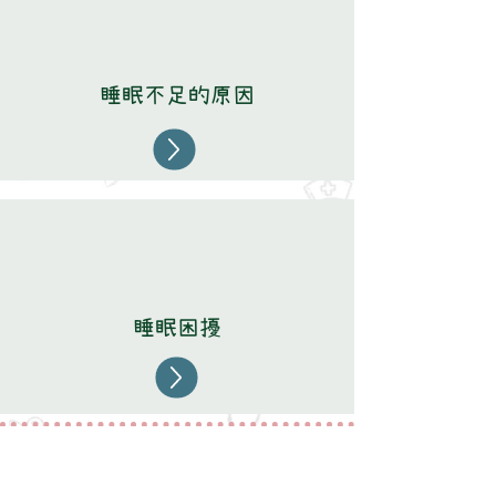
睡眠不足
的原因
睡眠困擾
© 2021 by CU Neonatology, Department of
Paediatrics,
Faculty of Medicine, CUHK