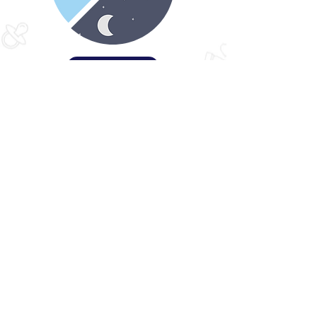
晝夜節律
© 2021 by CU Neonatology, Department of
Paediatrics,
Faculty of Medicine, CUHK
關於我們
聯絡我們
閱
​訂
我們
New
Icons made by Freepik and
Smashicons from
www.flaticon.com
Pictures made by Mifunetakashi
from
www.irasutoya.com
本頁所載的資料只供參考之用。
免責條款