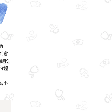
動
能會
睡眠
的體
為小