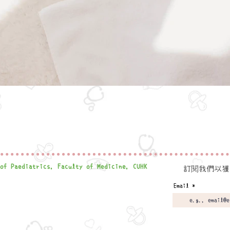
 of Paediatrics,
Faculty of Medicine, CUHK
閱
訂
我們以獲
Email