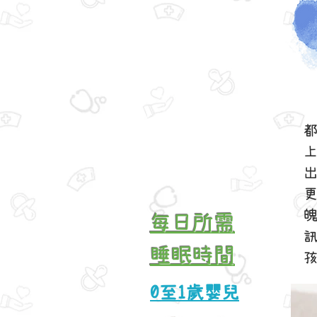
每日所需
睡眠時間
0至1歲嬰兒