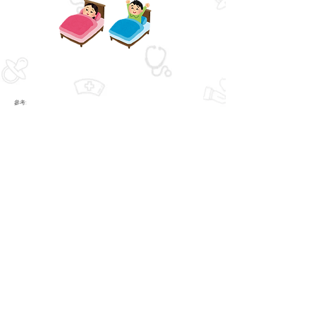
參考:
National Sleep Foundation. Children and Sleep. Accessed March 15,
2021.
https://www.sleepfoundation.org/children-and-sleep
Yu, X. T., Sadeh, A., Lam, H. S., Mindell, J. A., & Li, A. M. (2017). Parental behaviors
and sleep/wake patterns of infants and toddlers in Hong Kong, China. World Journal
of Pediatrics, 13(5), 496-502.
兒童睡眠 | 兒童醫學及健康研究中心 (nhri.org.tw). Accessed June 10, 2021
https://chrc.nhri.org.tw/forparents/sleep/
© 2021 by CU Neonatology, Department of
Paediatrics,
Faculty of Medicine, CUHK
關於我們
聯絡我們
閱
​訂
我們
New