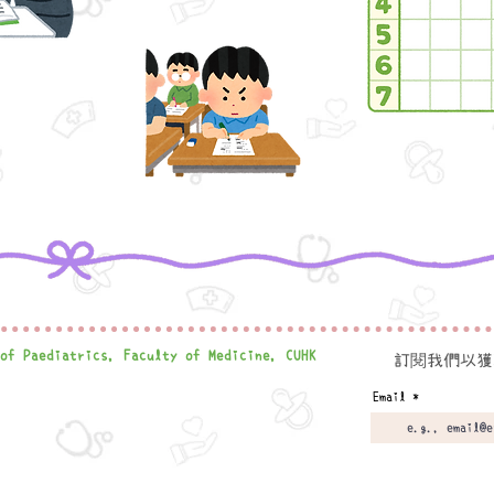
 of Paediatrics,
Faculty of Medicine, CUHK
閱
訂
我們以獲
Email