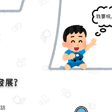
我要玩.
發展?
話