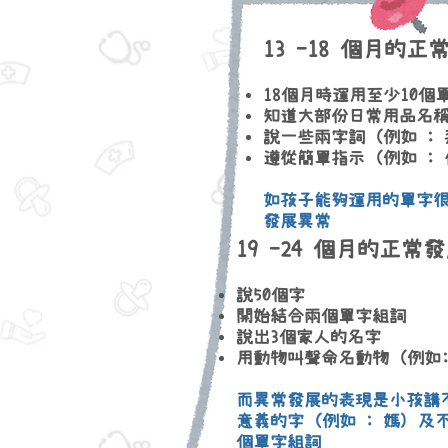
13 -18 個月的正
18個月時運用至少10個
知道大部份日常用品名
說一些兩字詞 (例如 : 
遵從簡單指示 (例如 : 
如孩子能夠運用的單字很
​發展異常
19 -24 個月的正常
說50個字
開始結合兩個單字組詞
說出3個家人的名字
用動物叫聲命名動物 (例如:
而異常發展的表現是小孩講
意義的字 (例如 : 媽) 
個單字組詞