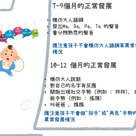
7-9個月的正常發展
模仿大人語調
發出Ma, Da, Pa, Ta 的聲音
會分辨熟悉的聲音
應注意孩子不會模仿大人語調等異常
​情況
10-12 個月的正常發展
模仿大人說話
對自己的名字有反應
開始出現社交手勢 (例如 : 拜拜), 
能手勢 (例如 : 搖頭)
​叫爸爸 , 媽媽
​應注意孩子不會做"拍手"或"再見"手勢
異常發展情況