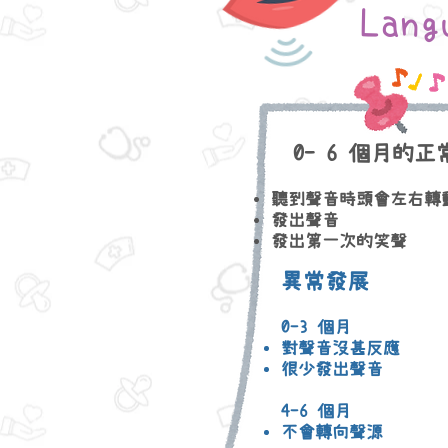
Lan
0- 6 個月的正
聽到聲音時頭會左右轉
發出聲音
​發出第一次的笑聲
異常發展
0-3 個月
對聲音沒甚反應
很少發出聲音
4-6 個月
​不會轉向聲源