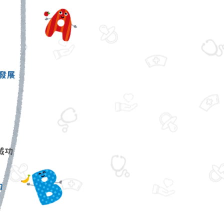
發展
或功
的