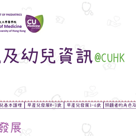
兒及幼兒資訊
@CUHK
兒基本護理
早產兒發展0-3歲
早產兒發展3-6歲
照顧者的角色
發展
如欲觀看影