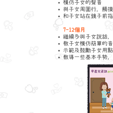
模仿子女的聲音
與子女周圍行，觸摸
和子女站在鏡子前指
7-12個月
繼續多與子女說話，
教子女模仿簡單的音
示範及鼓勵子女用點
教導一些基本手勢，