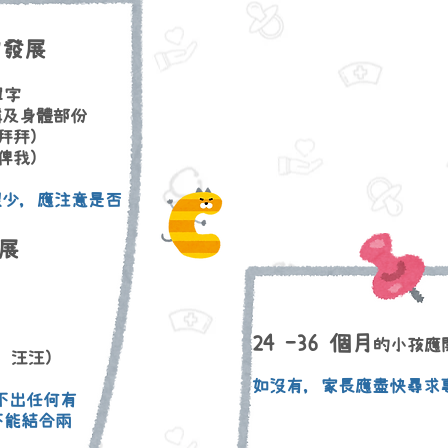
常發展
單字
稱及身體部份
拜拜)
俾我)
少, 應注意是否
發展
24 -36 個月
的小孩應
 汪汪)
如沒有, 家長應盡快尋求
不出任何有
及不能結合兩