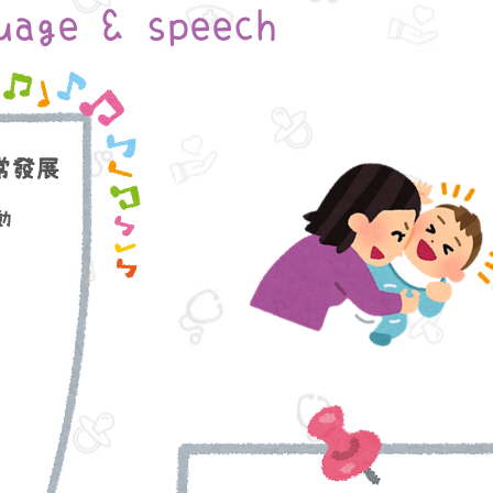
guage & speech
常發展​
動