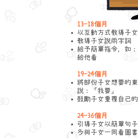
13-18個月​
以互動方式教
導子女
教導子女說兩字詞
給予簡單指令，如：
給他看
19-24個月
將部份子女想要的東
說：「我要」
鼓勵子女重覆自己的
24-36個月
引導子女以簡單句子
多與子女一同看圖書