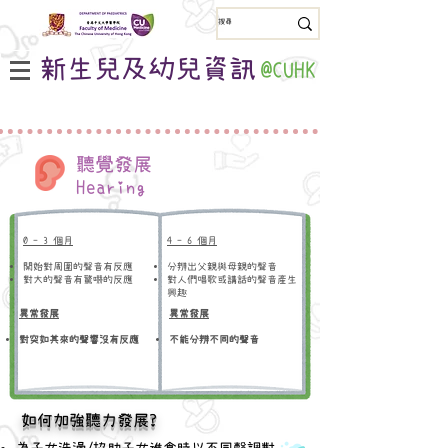
新生兒及幼兒資訊
@CUHK
聽覺發展
Hearing
0 - 3 個月
4 - 6 個月
​開始對周圍的聲音有反應
分辨出父親與母親的聲音
​對大的聲音有驚嚇的反應
​對人們唱歌或講話的聲音產生
興趣
異常發展
異常發展
對突如其來的聲響沒有反應
​不能分辨不同的聲音
如何加強聽力發展?