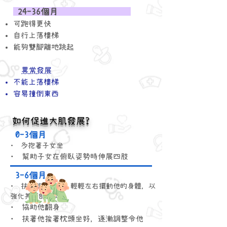
24-36個
月
可跑得更快
自行上落樓
梯
​能夠雙腳離地跳起
異常發展
不能上落樓梯
容易撞倒東西
​如何促進大肌發展?
0-3個月
• 多抱著子女坐
• 幫助子女在俯臥姿勢時伸展四肢
3-6個月
• 扶着孩子坐下，輕輕左右擺動他的身體，以
強化其頸部肌肉
• 協助他翻身
• 扶著他挨著枕頭坐好，逐漸調整令他