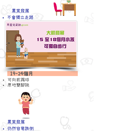
異常發展
不會獨立走路
19-24個月
可向前
踢球
原地雙腳跳
異常發展
​仍然容易跌倒