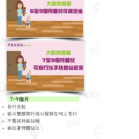
7-9個月
自行坐起
能以雙膝爬行或以臀部在地上曳行
​不需扶持能站穩
​能拉著物體站立