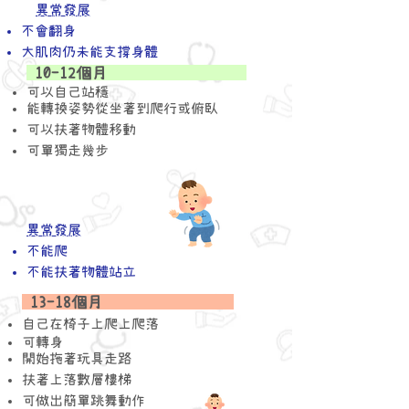
異常發展
不會翻身
​大肌肉仍未能支撐身體
10-12個月
可以自己站穩
能轉換姿勢從坐著到爬行或俯臥
可以扶著物體移動
可單獨走幾步
異常發展
不能爬
​不能扶著物體
站立
13-18個月
自己在椅子上爬上爬落
可轉身
開始拖著玩具走路
​扶著上落數層樓梯
可做出簡單跳舞動作