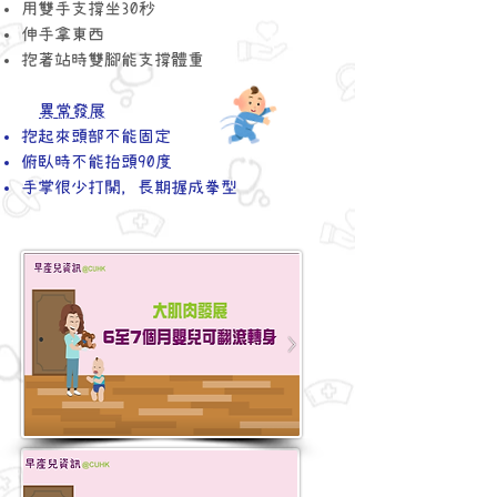
​用雙手支撐坐30秒
​伸手拿東西
​抱著站時雙腳能支撐體重
異常發展
​抱起來頭部不能固定
​俯臥時不能抬頭90度
​手掌很少打開，長期握成拳型