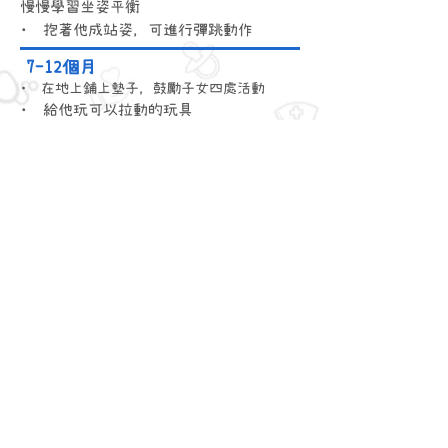
慢慢學習坐姿平衡
• 抱著他成站姿，可進行彈跳動作
7-12個月
• 在地上鋪上墊子，鼓勵子女四處活動
• 給他玩可以拉動的玩具
• 避免長時間坐在嬰兒座椅上
• 避免使用學行車，因為學行車實際上不
能輔助孩子學走路
學行車只可強化小腿的肌肉，但我們走路
時主要是運用大腿和臀部的肌肉
13-18個月
• 教子女扶著物品或傢俱練習步行及平衡
• 鼓勵子女攀爬上落傢具，或爬過父母的
身體
• 帶他到公園活動，讓他玩滑梯、鞦韆
等户外遊戲
19-24個月
• 與子女多玩需要全身運動的活動