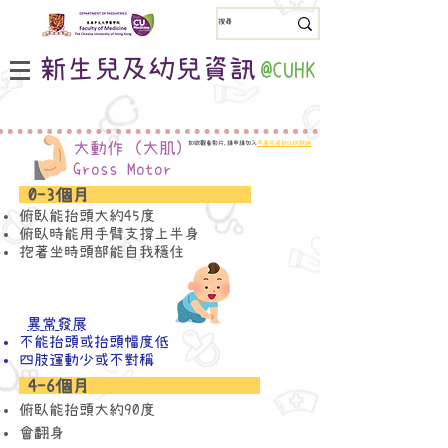
新生兒及幼兒資訊
@CUHK
大動作 (大肌)
如欲觀看影片,請申請加入
早產兒資訊CUHK群組
Gross Motor
0-3個月
俯臥
能抬頭大約45度
俯臥時能用手臂支撐上半身
​抱著坐時頭
部能自我穩住
異常發展
不能抬頭或抬頭幅度低
​四肢運動少或不對稱
4-6個月
俯臥
能抬頭大約90
度
會翻身